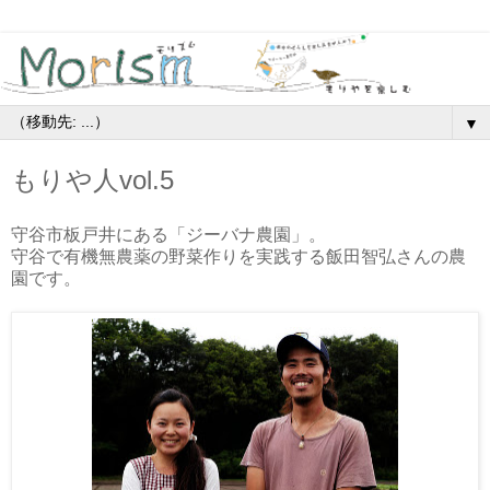
▼
もりや人vol.5
守谷市板戸井にある「ジーバナ農園」。
守谷で有機無農薬の野菜作りを実践する飯田智弘さんの農
園です。