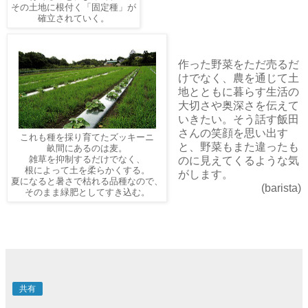
その土地に根付く「固定種」が
確立されていく。
作った野菜をただ売るだ
けでなく、農を通じて土
地とともに暮らす生活の
大切さや奥深さを伝えて
いきたい。そう話す飯田
さんの笑顔を思い出す
これも種を採り育てたズッキーニ
と、野菜もまた違ったも
畝間にあるのは麦。
雑草を抑制するだけでなく、
のに見えてくるような気
根によって土を柔らかくする。
がします。
夏になると暑さで枯れる品種なので、
(barista)
そのまま緑肥としてすき込む。
共有