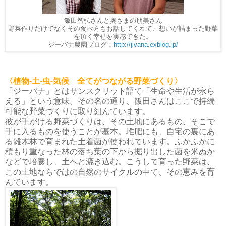
飯田智弘さんと奥さまの朋美さん
野菜作りだけでなくその食べ方もお話してくれて、想いが詰まった野菜
を頂く幸せを実感できた。
ジーバナ農園ブログ：
http://jivana.exblog.jp/
〈植物-土-虫-気候 全てがつながる野菜づくり〉
「ジーバナ」とはサンスクリット語で「生命や生活が永ら
える」という意味。その名の通り、飯田さんはここで持続
可能な野菜づくりに取り組んでいます。
彼が手がける野菜づくりは、その土地にあるもの、そこで
手に入るものを使うことが基本。堆肥にも、自宅の裏にあ
る雑木林で育まれた土着菌が使われています。ふかふかに
積もり重なった林の落ち葉の下から掘り出した菌を米ぬか
な
どで培養し、土へと漉き込む。こうして育った野菜は、
この土地ならではの自然のサイクルの中で、その恵みを育
んでいます。