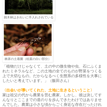
雑木林はきれいに手入れされている
林床の土着菌（枯葉の白い部分）
「植物だけじゃなくて、土の中の微生物や虫、石にふくま
れたミネラルなど、この土地の全てのものが野菜をつくる
上で大切なもの。だからなるべく生態系の多様性を大事に
したいと考えています。」（飯田さん）
〈出会いが導いてくれた、土地に生きるということ〉
家は祖父の代から農業を営む農家。しかし、彼は決してす
んなりとここまでの道のりを歩んできたわけではありませ
んでした。農業は小さな頃からごく身近な存在だったけれ