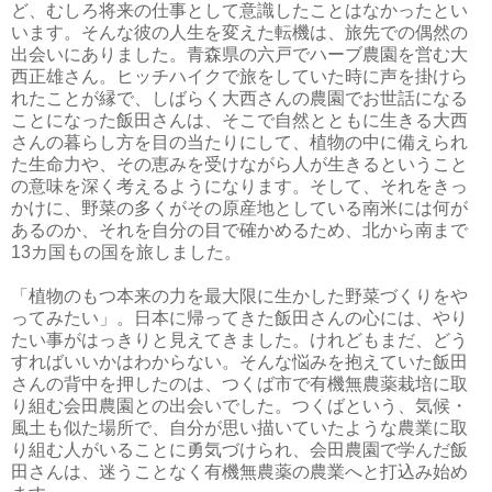
ど、むしろ将来の仕事として意識したことはなかったとい
い
ます。そんな彼の人生を変えた転機は、旅先での偶然の
出会いにありました。青森県の六戸でハーブ農園を営む大
西正雄さん。ヒッチハイクで旅をしていた時に声を掛けら
れたことが縁で、しばらく大西さんの農園でお世話になる
こと
になった飯田さんは、そこで自然とともに生きる大西
さんの暮らし方を目の当たりにして、植物の中に備えられ
た生命力や、その恵みを受けながら人が生きるということ
の意味を深く考えるようになります。そして、それをきっ
かけに
、野菜の多くがその原産地としている南米には何が
あるのか、それを自分の目で確かめるため、北から南まで
13カ国もの国を旅しました。
「植物のもつ本来の力を最大限に生かした野菜づくりをや
ってみたい」。日本に帰ってきた飯田さんの心には、やり
たい事がはっきりと見えてきました。けれどもまだ、どう
すればいいかはわからない。そんな悩みを抱えていた飯田
さ
んの背中を押したのは、つくば市で有機無農薬栽培に取
り組む会田農園との出会いでした。つくばという、気候・
風土も似た場所で、自分が思い描いていたような農業に取
り組む人がいることに勇気づけられ、会田農園で学んだ飯
田さ
んは、迷うことなく有機無農薬の農業へと打込み始め