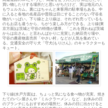
買い物したりする場所だと思いがちだけど、実は地元の人
もウェルカム。裏にはちゃんと来客用の駐車場もある。中
に入ると各地の名産品や普段は目にすることのない守谷名
物がいっぱい。下り線と上り線は、それぞれ売っているも
のもお店も違うから、ちがう楽しみ方ができる。上り線(東
京方面)は茨城と守谷の特徴が濃厚。「これを買わねば茨城
からは出さん」と言わんばかりに充実した納豆売り場や
、
守谷の農産物直売所「やさい村」などが人気を集めてい
る。交通安全の守り犬「守犬(もりけん)」のキャラクターも
キュート。
下り線(水戸方面)は、ちょっと気になる食べ物が充実。焼き
たてのパン屋さんや「ミルクラーメン」など、お休みの日
のブランチにもおすすめの場所だ。休みの日に出かけると